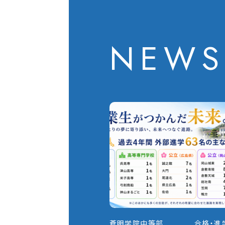
NEW
蒼明学院中等部 合格・進