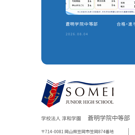
蒼明学院中等部 合格・進
2026.08.04
蒼明学院中等部
学校法人 淳和学園
〒714-0081 岡山県笠岡市笠岡874番地