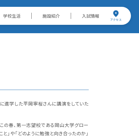
学校生活
施設紹介
入試情報
アクセス
校に進学した平岡寧桜さんに講演をしていた
てこの春、第一志望校である岡山大学グロー
こと」や「どのように勉強と向き合ったのか」