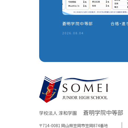
蒼明学院中等部 合格・進
2026.08.04
蒼明学院中等部
学校法人 淳和学園
〒714-0081 岡山県笠岡市笠岡874番地