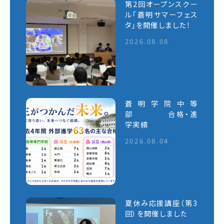
第2回オープンスクー
ル「蒼明サマーフェス
タ」を開催しました！
2026.08.08
蒼明学院中等
部 合格・進
学実績
2026.08.04
夏休み応援講座（第3
回）を開催しました