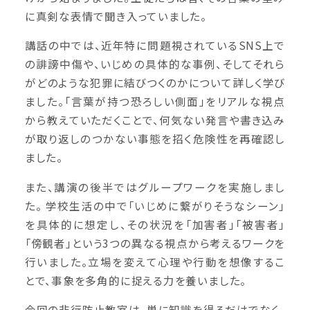
に真剣な表情で聞き入っていました。
講話の中では、近年特に問題視されているSNS上で
の誹謗中傷や、いじめの具体的な事例、そしてそれら
がどのような犯罪に結びつくのかについて詳しく学び
ました。「言葉が持つ恐ろしい側面」をリアルな視点
から教えていただくことで、何気ない発言や書き込み
が取り返しのつかない事態を招く危険性を再確認し
ました。
また、講演の後半ではグループワークを実施しまし
た。 学校生活の中で「いじめに繋がりそうなシーン」
を具体的に想定し、その状況を「加害者」「被害者」
「傍観者」という3つの異なる視点から考えるワークを
行いました。立場を変えて心理や行動を想像するこ
とで、事象を多角的に捉える力を養いました。
今回の非行防止教室は、単に知識を得るだけでなく、